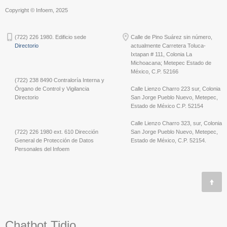
Copyright © Infoem, 2025
(722) 226 1980. Edificio sede
Calle de Pino Suárez sin número,
Directorio
actualmente Carretera Toluca-
Ixtapan # 111, Colonia La
Michoacana; Metepec Estado de
México, C.P. 52166
(722) 238 8490 Contraloría Interna y
Órgano de Control y Vigilancia
Calle Lienzo Charro 223 sur, Colonia
Directorio
San Jorge Pueblo Nuevo, Metepec,
Estado de México C.P. 52154
Calle Lienzo Charro 323, sur, Colonia
(722) 226 1980 ext. 610 Dirección
San Jorge Pueblo Nuevo, Metepec,
General de Protección de Datos
Estado de México, C.P. 52154.
Personales del Infoem
Chatbot Tidio