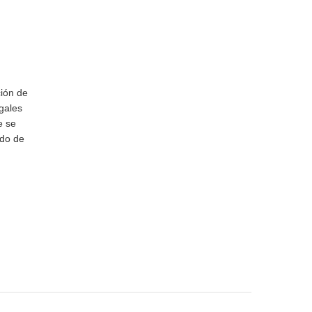
ción de
gales
e se
ado de