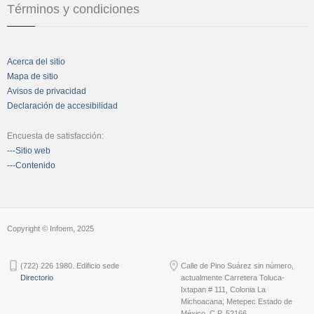
Términos y condiciones
Acerca del sitio
Mapa de sitio
Avisos de privacidad
Declaración de accesibilidad
Encuesta de satisfacción:
---Sitio web
---Contenido
Copyright © Infoem, 2025
(722) 226 1980. Edificio sede
Calle de Pino Suárez sin número,
Directorio
actualmente Carretera Toluca-
Ixtapan # 111, Colonia La
Michoacana; Metepec Estado de
México, C.P. 52166