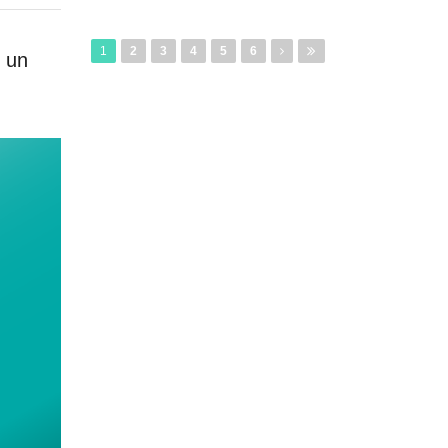
1
2
3
4
5
6
 un