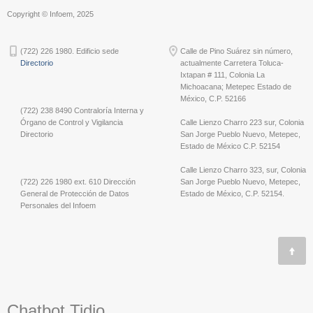
Copyright © Infoem, 2025
(722) 226 1980. Edificio sede
Calle de Pino Suárez sin número,
Directorio
actualmente Carretera Toluca-
Ixtapan # 111, Colonia La
Michoacana; Metepec Estado de
México, C.P. 52166
(722) 238 8490 Contraloría Interna y
Órgano de Control y Vigilancia
Calle Lienzo Charro 223 sur, Colonia
Directorio
San Jorge Pueblo Nuevo, Metepec,
Estado de México C.P. 52154
Calle Lienzo Charro 323, sur, Colonia
(722) 226 1980 ext. 610 Dirección
San Jorge Pueblo Nuevo, Metepec,
General de Protección de Datos
Estado de México, C.P. 52154.
Personales del Infoem
Chatbot Tidio