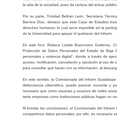
la vida de la sociedad, pues da certeza del actuar público
Por su parte, Trinidad Beltrán León, Secretaria Técni
Barrera Díaz, destacó que esta Casa de Estudios busca
derechos humanos; lo cual sería imposible sin la partic
de la Universidad para apoyar el quehacer del Infoem.
En este foro, Rebeca Lizette Buenrostro Gutiérrez, Co
Protección de Datos Personales del Estado de Baja Cal
personales y violencia digital”, donde a través de ejer
acceso, rectificación, cancelación y oposición al uso d
para consultar qué hacen con su información, al descargar
En este sentido, la Comisionada del Infoem Guadalupe R
delincuencia cibernética, puede parecer inocente y 
necesario que como usuarias y usuarios de redes socia
tanto empresas como instituciones públicas hagan un uso
Al brindar las conclusiones, el Comisionado del Infoem 
compartimos datos personales; por ello, es necesario s