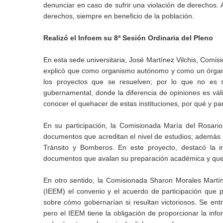
denunciar en caso de sufrir una violación de derechos
derechos, siempre en beneficio de la población.
Realizó el Infoem su 8ª Sesión Ordinaria del Pleno
En esta sede universitaria, José Martínez Vilchis, Comisi
explicó que como organismo autónomo y como un órgano c
los proyectos que se resuelven; por lo que no es s
gubernamental, donde la diferencia de opiniones es váli
conocer el quehacer de estas instituciones, por qué y pa
En su participación, la Comisionada María del Rosario 
documentos que acreditan el nivel de estudios; además d
Tránsito y Bomberos. En este proyecto, destacó la i
documentos que avalan su preparación académica y que a
En otro sentido, la Comisionada Sharon Morales Martínez
(IEEM) el convenio y el acuerdo de participación que p
sobre cómo gobernarían si resultan victoriosos. Se en
pero el IEEM tiene la obligación de proporcionar la info