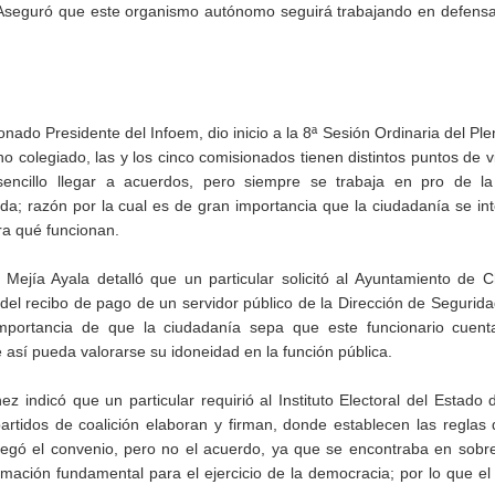
. Aseguró que este organismo autónomo seguirá trabajando en defens
onado Presidente del Infoem, dio inicio a la 8ª Sesión Ordinaria del Pl
olegiado, las y los cinco comisionados tienen distintos puntos de v
encillo llegar a acuerdos, pero siempre se trabaja en pro de la
da; razón por la cual es de gran importancia que la ciudadanía se in
ra qué funcionan.
Mejía Ayala detalló que un particular solicitó al Ayuntamiento de C
el recibo de pago de un servidor público de la Dirección de Segurida
mportancia de que la ciudadanía sepa que este funcionario cuent
sí pueda valorarse su idoneidad en la función pública.
 indicó que un particular requirió al Instituto Electoral del Estado
artidos de coalición elaboran y firman, donde establecen las reglas 
tregó el convenio, pero no el acuerdo, ya que se encontraba en sobr
rmación fundamental para el ejercicio de la democracia; por lo que el