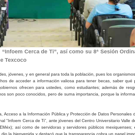
l “Infoem Cerca de Ti”, así como su 8ª Sesión Ordina
 de Texcoco
s, jóvenes, y en general para toda la población, pues los organismo
hos de acceder a información valiosa para tener becas, saber qué 
 gobiernos ofrecen para ustedes, como estudiantes; además de resg
chos son poco conocidos, pero de suma importancia, porque la informa
a, Acceso a la Información Pública y Protección de Datos Personales 
al “Infoem Cerca de Ti”, ante jóvenes del Centro Universitario Valle 
Méx); así como de servidoras y servidores públicos mexiquenses; e
 dio la bienvenida y destacó que la transparencia cobra un papel imp