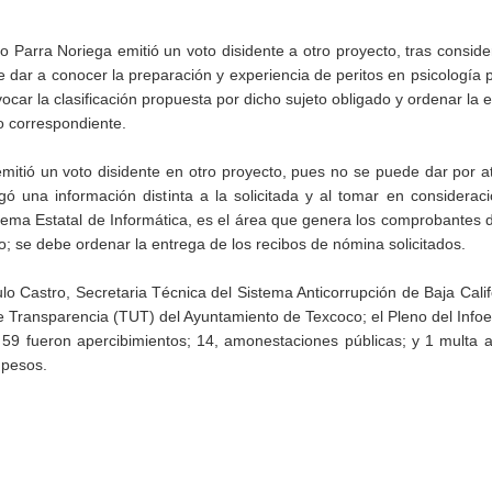
o Parra Noriega emitió un voto disidente a otro proyecto, tras conside
ue dar a conocer la preparación y experiencia de peritos en psicología 
vocar la clasificación propuesta por dicho sujeto obligado y ordenar la 
o correspondiente.
tió un voto disidente en otro proyecto, pues no se puede dar por a
gó una información distinta a la solicitada y al tomar en considerac
stema Estatal de Informática, es el área que genera los comprobantes
o; se debe ordenar la entrega de los recibos de nómina solicitados.
lo Castro, Secretaria Técnica del Sistema Anticorrupción de Baja Calif
de Transparencia (TUT) del Ayuntamiento de Texcoco; el Pleno del Inf
 59 fueron apercibimientos; 14, amonestaciones públicas; y 1 multa 
 pesos.