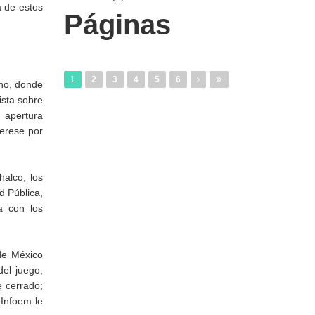
a de estos
Páginas
1
2
3
4
5
6
eno, donde
ista sobre
 apertura
terese por
halco, los
d Pública,
a con los
 de México
del juego,
e cerrado;
 Infoem le