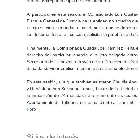
ordenó entregar la copia de dicho acuerdo.
Al participar en esta sesión, el Comisionado Luis Gustav
Fiscalía General de Justicia de la entidad no acreditó q
riesgo su vida, seguridad o salud; por lo que se debió re
los documentos o, en su caso, solicitar la prueba de dañ
Finalmente, la Comisionada Guadalupe Ramírez Peña emi
derecho del particular, cuando el sujeto obligado entre
Secretaría de Finanzas, a través de su Dirección del Si
de cada servidor público, mediante su sistema electrónic
En esta sesión, a la que también asistieron Claudia Angu
y René Jonathan Salvador Tinoco, Titular de la Unidad 
la imposición de 74 medidas de apremio, de las cuales
Ayuntamiento de Tultepec, correspondiente a 15 mil 561
Foro
Sitios de interés