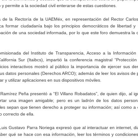
 y permite a la sociedad civil enterarse de estas cuestiones.
ca de la Rectoría de la UAEMéx, en representación del Rector Carlo
 formar ciudadanía bajo los principios democráticos de libertad y 
ipación de una sociedad informada, por lo que este foro demuestra la 
misionada del Instituto de Transparencia, Acceso a la Información 
ifornia Sur (Itaibcs), impartió la conferencia magistral “Protecció
cicios interactivos mostró al público la importancia de ejercer sus d
e sus datos personales (Derechos ARCO); además de leer los avisos de 
 y utilizar aplicaciones en sus dispositivos móviles.
amírez Peña presentó a “El Villano Robadatos”, de quien dijo, al ig
portar una imagen amigable; pero es un ladrón de los datos person
les sepan que tienen derecho a proteger su información; así como a 
 correcto de ella.
Luis Gustavo Parra Noriega expresó que al interactuar en internet, d
aber qué se hace con esa información, leer los términos y condicione