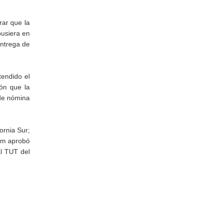
rar que la
pusiera en
entrega de
tendido el
ión que la
 de nómina
ornia Sur;
oem aprobó
al TUT del