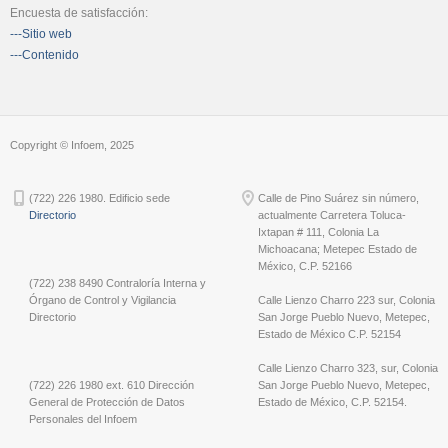
Encuesta de satisfacción:
---Sitio web
---Contenido
Copyright © Infoem, 2025
(722) 226 1980. Edificio sede
Calle de Pino Suárez sin número,
Directorio
actualmente Carretera Toluca-
Ixtapan # 111, Colonia La
Michoacana; Metepec Estado de
México, C.P. 52166
(722) 238 8490 Contraloría Interna y
Órgano de Control y Vigilancia
Calle Lienzo Charro 223 sur, Colonia
Directorio
San Jorge Pueblo Nuevo, Metepec,
Estado de México C.P. 52154
Calle Lienzo Charro 323, sur, Colonia
(722) 226 1980 ext. 610 Dirección
San Jorge Pueblo Nuevo, Metepec,
General de Protección de Datos
Estado de México, C.P. 52154.
Personales del Infoem