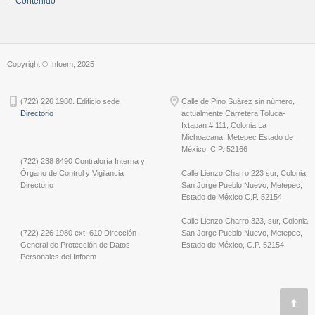
---Contenido
Copyright © Infoem, 2025
(722) 226 1980. Edificio sede
Calle de Pino Suárez sin número,
Directorio
actualmente Carretera Toluca-
Ixtapan # 111, Colonia La
Michoacana; Metepec Estado de
México, C.P. 52166
(722) 238 8490 Contraloría Interna y
Órgano de Control y Vigilancia
Calle Lienzo Charro 223 sur, Colonia
Directorio
San Jorge Pueblo Nuevo, Metepec,
Estado de México C.P. 52154
Calle Lienzo Charro 323, sur, Colonia
(722) 226 1980 ext. 610 Dirección
San Jorge Pueblo Nuevo, Metepec,
General de Protección de Datos
Estado de México, C.P. 52154.
Personales del Infoem