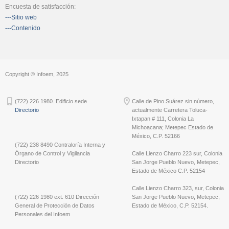
Encuesta de satisfacción:
---Sitio web
---Contenido
Copyright © Infoem, 2025
(722) 226 1980. Edificio sede
Calle de Pino Suárez sin número,
Directorio
actualmente Carretera Toluca-
Ixtapan # 111, Colonia La
Michoacana; Metepec Estado de
México, C.P. 52166
(722) 238 8490 Contraloría Interna y
Órgano de Control y Vigilancia
Calle Lienzo Charro 223 sur, Colonia
Directorio
San Jorge Pueblo Nuevo, Metepec,
Estado de México C.P. 52154
Calle Lienzo Charro 323, sur, Colonia
(722) 226 1980 ext. 610 Dirección
San Jorge Pueblo Nuevo, Metepec,
General de Protección de Datos
Estado de México, C.P. 52154.
Personales del Infoem