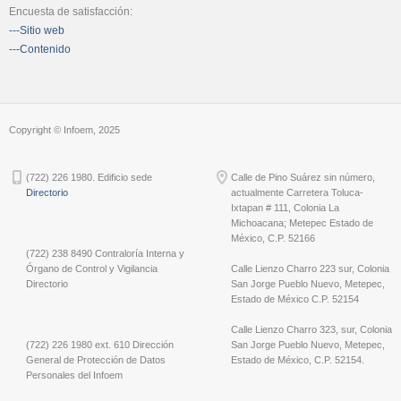
Encuesta de satisfacción:
---Sitio web
---Contenido
Copyright © Infoem, 2025
(722) 226 1980. Edificio sede
Calle de Pino Suárez sin número,
Directorio
actualmente Carretera Toluca-
Ixtapan # 111, Colonia La
Michoacana; Metepec Estado de
México, C.P. 52166
(722) 238 8490 Contraloría Interna y
Órgano de Control y Vigilancia
Calle Lienzo Charro 223 sur, Colonia
Directorio
San Jorge Pueblo Nuevo, Metepec,
Estado de México C.P. 52154
Calle Lienzo Charro 323, sur, Colonia
(722) 226 1980 ext. 610 Dirección
San Jorge Pueblo Nuevo, Metepec,
General de Protección de Datos
Estado de México, C.P. 52154.
Personales del Infoem