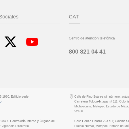
Sociales
CAT
Centro de atención telefónica
800 821 04 41
6 1980. Edificio sede
Calle de Pino Suárez sin número, actu
io
Carretera Toluca-Ixtapan # 111, Coloni
Michoacana; Metepec Estado de Méxic
52166
8 8490 Contraloría Interna y Órgano de
Calle Lienzo Charro 223 sur, Colonia S
 Vigilancia Directorio
Pueblo Nuevo, Metepec, Estado de Méx