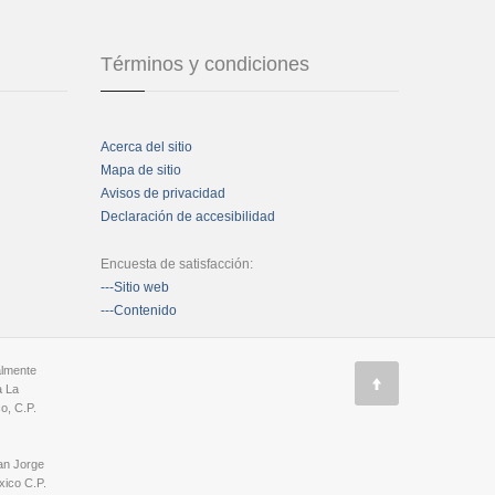
Términos y condiciones
Acerca del sitio
Mapa de sitio
Avisos de privacidad
Declaración de accesibilidad
Encuesta de satisfacción:
---Sitio web
---Contenido
almente
a La
o, C.P.
an Jorge
ico C.P.