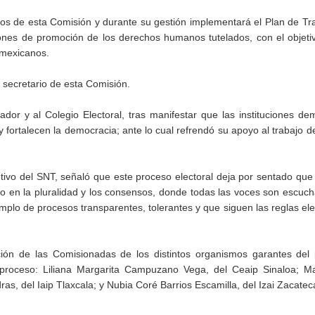
jos de esta Comisión y durante su gestión implementará el Plan de Tr
ones de promoción de los derechos humanos tutelados, con el objeti
 mexicanos.
 secretario de esta Comisión.
nador y al Colegio Electoral, tras manifestar que las instituciones de
 fortalecen la democracia; ante lo cual refrendó su apoyo al trabajo de
vo del SNT, señaló que este proceso electoral deja por sentado que a
do en la pluralidad y los consensos, donde todas las voces son escuc
plo de procesos transparentes, tolerantes y que siguen las reglas ele
ción de las Comisionadas de los distintos organismos garantes del 
e proceso: Liliana Margarita Campuzano Vega, del Ceaip Sinaloa; Ma
as, del Iaip Tlaxcala; y Nubia Coré Barrios Escamilla, del Izai Zacatec