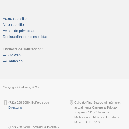
Acerca del sitio
Mapa de sitio
Avisos de privacidad
Declaración de accesibilidad
Encuesta de satisfacción:
---Sitio web
---Contenido
Copyright © Infoem, 2025
(722) 226 1980. Edificio sede
Calle de Pino Suárez sin número,
Directorio
actualmente Carretera Toluca-
Ixtapan # 111, Colonia La
Michoacana; Metepec Estado de
México, C.P. 52166
(722) 238 8490 Contraloría Interna y