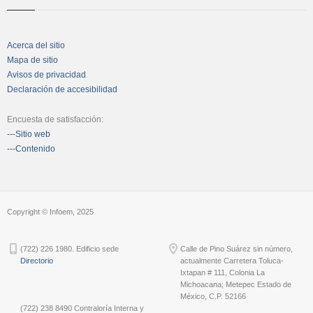
Acerca del sitio
Mapa de sitio
Avisos de privacidad
Declaración de accesibilidad
Encuesta de satisfacción:
---Sitio web
---Contenido
Copyright © Infoem, 2025
(722) 226 1980. Edificio sede
Calle de Pino Suárez sin número,
Directorio
actualmente Carretera Toluca-
Ixtapan # 111, Colonia La
Michoacana; Metepec Estado de
México, C.P. 52166
(722) 238 8490 Contraloría Interna y