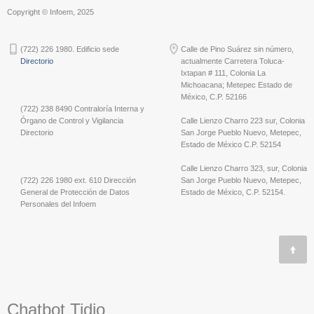
Copyright © Infoem, 2025
(722) 226 1980. Edificio sede
Calle de Pino Suárez sin número,
Directorio
actualmente Carretera Toluca-
Ixtapan # 111, Colonia La
Michoacana; Metepec Estado de
México, C.P. 52166
(722) 238 8490 Contraloría Interna y
Órgano de Control y Vigilancia
Calle Lienzo Charro 223 sur, Colonia
Directorio
San Jorge Pueblo Nuevo, Metepec,
Estado de México C.P. 52154
Calle Lienzo Charro 323, sur, Colonia
(722) 226 1980 ext. 610 Dirección
San Jorge Pueblo Nuevo, Metepec,
General de Protección de Datos
Estado de México, C.P. 52154.
Personales del Infoem
Chatbot Tidio