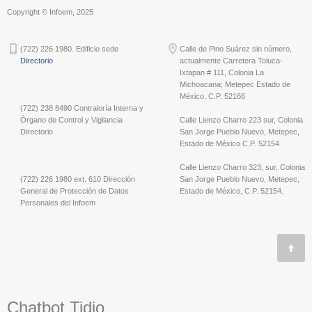
Copyright © Infoem, 2025
(722) 226 1980. Edificio sede
Calle de Pino Suárez sin número,
Directorio
actualmente Carretera Toluca-
Ixtapan # 111, Colonia La
Michoacana; Metepec Estado de
México, C.P. 52166
(722) 238 8490 Contraloría Interna y
Órgano de Control y Vigilancia
Calle Lienzo Charro 223 sur, Colonia
Directorio
San Jorge Pueblo Nuevo, Metepec,
Estado de México C.P. 52154
Calle Lienzo Charro 323, sur, Colonia
(722) 226 1980 ext. 610 Dirección
San Jorge Pueblo Nuevo, Metepec,
General de Protección de Datos
Estado de México, C.P. 52154.
Personales del Infoem
Chatbot Tidio