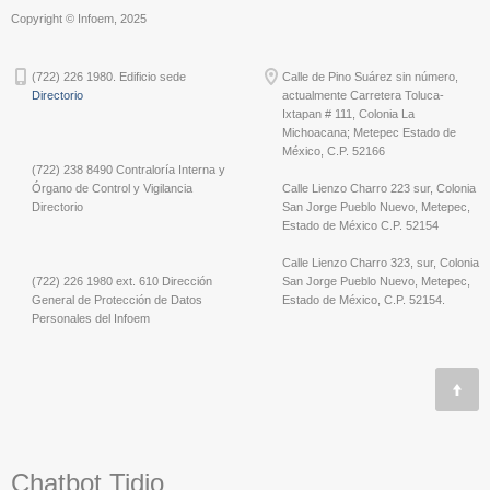
Copyright © Infoem, 2025
(722) 226 1980. Edificio sede
Calle de Pino Suárez sin número,
Directorio
actualmente Carretera Toluca-
Ixtapan # 111, Colonia La
Michoacana; Metepec Estado de
México, C.P. 52166
(722) 238 8490 Contraloría Interna y
Órgano de Control y Vigilancia
Calle Lienzo Charro 223 sur, Colonia
Directorio
San Jorge Pueblo Nuevo, Metepec,
Estado de México C.P. 52154
Calle Lienzo Charro 323, sur, Colonia
(722) 226 1980 ext. 610 Dirección
San Jorge Pueblo Nuevo, Metepec,
General de Protección de Datos
Estado de México, C.P. 52154.
Personales del Infoem
Chatbot Tidio