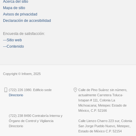
Acerca del sitio
Mapa de sitio
Avisos de privacidad
Declaración de accesibilidad
Encuesta de satisfacción:
---Sitio web
---Contenido
Copyright © Infoem, 2025
(722) 226 1980. Edificio sede
Calle de Pino Suárez sin número,
Directorio
actualmente Carretera Toluca-
Ixtapan # 111, Colonia La
Michoacana; Metepec Estado de
México, C.P. 52166
(722) 238 8490 Contraloría Interna y
Órgano de Control y Vigilancia
Calle Lienzo Charro 223 sur, Colonia
Directorio
San Jorge Pueblo Nuevo, Metepec,
Estado de México C.P. 52154