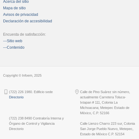
Acerca del sitio
Mapa de sitio
Avisos de privacidad
Declaración de accesibilidad
Encuesta de satisfacción:
---Sitio web
---Contenido
Copyright © Infoem, 2025
(722) 226 1980. Edificio sede
Calle de Pino Suárez sin número,
Directorio
actualmente Carretera Toluca-
Ixtapan # 111, Colonia La
Michoacana; Metepec Estado de
México, C.P. 52166
(722) 238 8490 Contraloría Interna y
Órgano de Control y Vigilancia
Calle Lienzo Charro 223 sur, Colonia
Directorio
San Jorge Pueblo Nuevo, Metepec,
Estado de México C.P. 52154