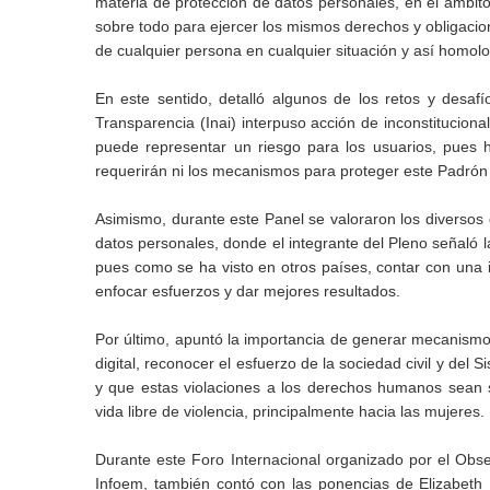
materia de protección de datos personales, en el ámbito 
sobre todo para ejercer los mismos derechos y obligacio
de cualquier persona en cualquier situación y así homolo
En este sentido, detalló algunos de los retos y desaf
Transparencia (Inai) interpuso acción de inconstitucion
puede representar un riesgo para los usuarios, pues 
requerirán ni los mecanismos para proteger este Padrón
Asimismo, durante este Panel se valoraron los diversos d
datos personales, donde el integrante del Pleno señaló l
pues como se ha visto en otros países, contar con una i
enfocar esfuerzos y dar mejores resultados.
Por último, apuntó la importancia de generar mecanismo
digital, reconocer el esfuerzo de la sociedad civil y del
y que estas violaciones a los derechos humanos sean 
vida libre de violencia, principalmente hacia las mujeres.
Durante este Foro Internacional organizado por el Obs
Infoem, también contó con las ponencias de Elizabeth 