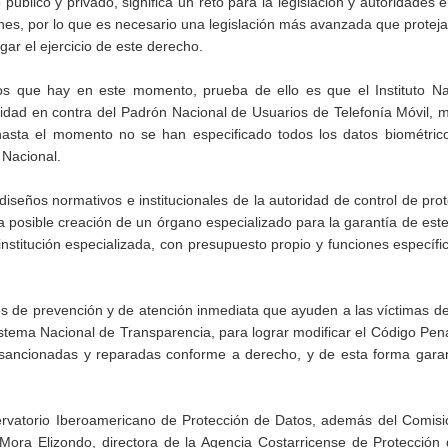
público y privado, significa un reto para la legislación y autoridades 
nes, por lo que es necesario una legislación más avanzada que proteja
gar el ejercicio de este derecho.
íos que hay en este momento, prueba de ello es que el Instituto Na
alidad en contra del Padrón Nacional de Usuarios de Telefonía Móvil,
hasta el momento no se han especificado todos los datos biométric
 Nacional.
iseños normativos e institucionales de la autoridad de control de pro
a posible creación de un órgano especializado para la garantía de est
nstitución especializada, con presupuesto propio y funciones específ
s de prevención y de atención inmediata que ayuden a las víctimas de
 Sistema Nacional de Transparencia, para lograr modificar el Código Pen
sancionadas y reparadas conforme a derecho, y de esta forma garan
ervatorio Iberoamericano de Protección de Datos, además del Comisi
Mora Elizondo, directora de la Agencia Costarricense de Protección