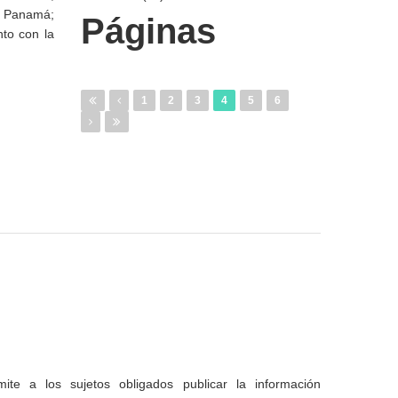
de Panamá;
Páginas
nto con la
1
2
3
4
5
6
te a los sujetos obligados publicar la información