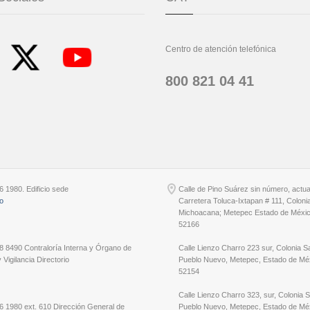
Centro de atención telefónica
800 821 04 41
6 1980. Edificio sede
Calle de Pino Suárez sin número, actu
io
Carretera Toluca-Ixtapan # 111, Coloni
Michoacana; Metepec Estado de Méxic
52166
8 8490 Contraloría Interna y Órgano de
Calle Lienzo Charro 223 sur, Colonia S
 Vigilancia Directorio
Pueblo Nuevo, Metepec, Estado de Méx
52154
Calle Lienzo Charro 323, sur, Colonia 
6 1980 ext. 610 Dirección General de
Pueblo Nuevo, Metepec, Estado de Méx