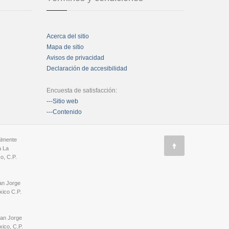
Acerca del sitio
Mapa de sitio
Avisos de privacidad
Declaración de accesibilidad
Encuesta de satisfacción:
---Sitio web
---Contenido
almente
a La
o, C.P.
an Jorge
ico C.P.
San Jorge
ico, C.P.