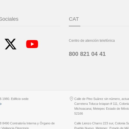
Sociales
CAT
Centro de atención telefónica
800 821 04 41
6 1980. Edificio sede
Calle de Pino Suárez sin número, actu
io
Carretera Toluca-Ixtapan # 111, Coloni
Michoacana; Metepec Estado de Méxic
52166
8 8490 Contraloría Interna y Órgano de
Calle Lienzo Charro 223 sur, Colonia S
 Vigilancia Directorio
Pueblo Nuevo, Metepec, Estado de Méx