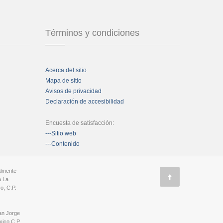
Términos y condiciones
Acerca del sitio
Mapa de sitio
Avisos de privacidad
Declaración de accesibilidad
Encuesta de satisfacción:
---Sitio web
---Contenido
almente
a La
o, C.P.
an Jorge
ico C.P.