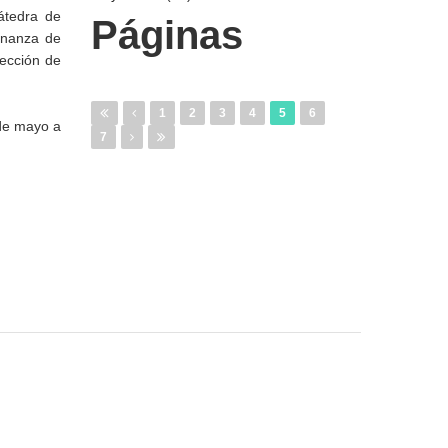
átedra de
Páginas
rnanza de
tección de
1
2
3
4
5
6
 de mayo a
7