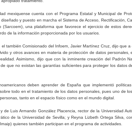
y apropiado tratamiento.
dad mexiquense cuenta con el Programa Estatal y Municipal de Prot
diseñado y puesto en marcha el Sistema de Acceso, Rectificación, C
 (Sarcoem), una plataforma que favorece el ejercicio de estos dere
rdo de la información proporcionada por los usuarios.
l”, el también Comisionado del Infoem, Javier Martínez Cruz, dijo que a 
lvido y otros avances en materia de protección de datos personales,
realidad. Asimismo, dijo que con la inminente creación del Padrón N
de que no existan las garantías suficientes para proteger los datos d
inoamericanos deben aprender de España que implementó políticas
 sobre todo en el tratamiento de los datos personales, pues uno de l
personas, tanto en el espacio físico como en el mundo digital.
 y de Luis Armando González Placencia, rector de la Universidad Au
ático de la Universidad de Sevilla; y Reyna Lizbeth Ortega Silva, c
(Imaip) quienes también participan en el programa de actividades.