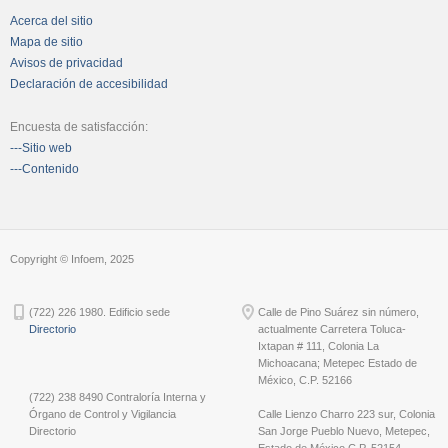
Acerca del sitio
Mapa de sitio
Avisos de privacidad
Declaración de accesibilidad
Encuesta de satisfacción:
---Sitio web
---Contenido
Copyright © Infoem, 2025
(722) 226 1980. Edificio sede
Calle de Pino Suárez sin número,
Directorio
actualmente Carretera Toluca-
Ixtapan # 111, Colonia La
Michoacana; Metepec Estado de
México, C.P. 52166
(722) 238 8490 Contraloría Interna y
Órgano de Control y Vigilancia
Calle Lienzo Charro 223 sur, Colonia
Directorio
San Jorge Pueblo Nuevo, Metepec,
Estado de México C.P. 52154