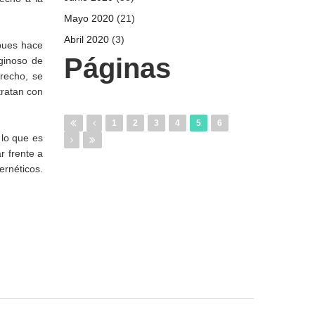
Mayo 2020
(21)
Abril 2020
(3)
pues hace
Páginas
iginoso de
erecho, se
tratan con
1
2
3
4
5
6
 lo que es
r frente a
ernéticos.