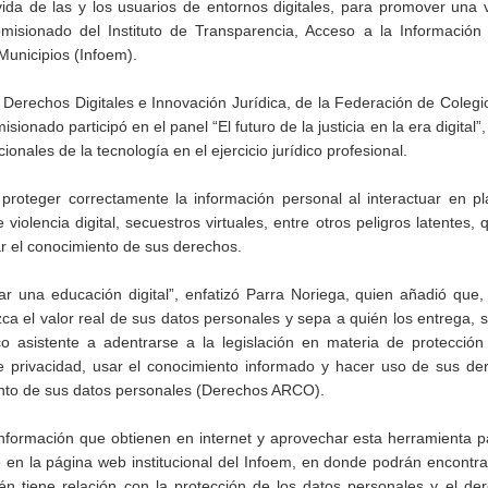
 vida de las y los usuarios de entornos digitales, para promover una
Comisionado del Instituto de Transparencia, Acceso a la Información
Municipios (Infoem).
 Derechos Digitales e Innovación Jurídica, de la Federación de Colegi
nado participó en el panel “El futuro de la justicia en la era digital”
ionales de la tecnología en el ejercicio jurídico profesional.
roteger correctamente la información personal al interactuar en pl
 violencia digital, secuestros virtuales, entre otros peligros latentes,
ar el conocimiento de sus derechos.
 una educación digital”, enfatizó Parra Noriega, quien añadió que,
ca el valor real de sus datos personales y sepa a quién los entrega, 
co asistente a adentrarse a la legislación en materia de protecció
e privacidad, usar el conocimiento informado y hacer uso de sus de
miento de sus datos personales (Derechos ARCO).
información que obtienen en internet y aprovechar esta herramienta pa
do en la página web institucional del Infoem, en donde podrán encontra
én tiene relación con la protección de los datos personales y el de