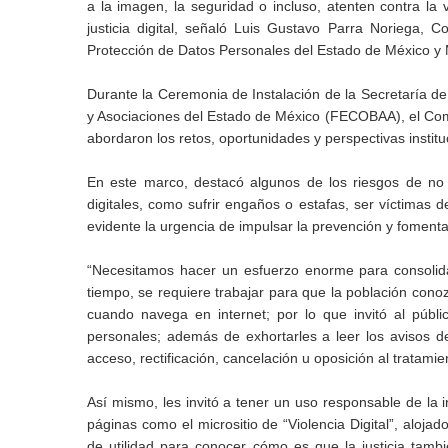
a la imagen, la seguridad o incluso, atenten contra la
justicia digital, señaló Luis Gustavo Parra Noriega, 
Protección de Datos Personales del Estado de México y 
Durante la Ceremonia de Instalación de la Secretaría de
y Asociaciones del Estado de México (FECOBAA), el Comisio
abordaron los retos, oportunidades y perspectivas instituc
En este marco, destacó algunos de los riesgos de no p
digitales, como sufrir engaños o estafas, ser víctimas de
evidente la urgencia de impulsar la prevención y foment
“Necesitamos hacer un esfuerzo enorme para consolidar
tiempo, se requiere trabajar para que la población conoz
cuando navega en internet; por lo que invitó al públi
personales; además de exhortarles a leer los avisos d
acceso, rectificación, cancelación u oposición al trata
Así mismo, les invitó a tener un uso responsable de la 
páginas como el micrositio de “Violencia Digital”, aloja
de utilidad para conocer cómo es que la justicia tambi