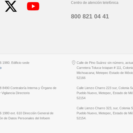
Centro de atención telefónica
800 821 04 41
6 1980. Edificio sede
Calle de Pino Suárez sin número, actu
io
Carretera Toluca-Ixtapan # 111, Coloni
Michoacana; Metepec Estado de Méxic
52166
8 8490 Contraloría Interna y Órgano de
Calle Lienzo Charro 223 sur, Colonia S
 Vigilancia Directorio
Pueblo Nuevo, Metepec, Estado de Méx
52154
Calle Lienzo Charro 323, sur, Colonia 
6 1980 ext. 610 Dirección General de
Pueblo Nuevo, Metepec, Estado de Méx
ón de Datos Personales del Infoem
52154.