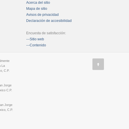
Acerca del sitio
Mapa de sitio
Avisos de privacidad
Declaración de accesibilidad
Encuesta de satisfacción:
---Sitio web
---Contenido
almente
a La
o, C.P.
an Jorge
ico C.P.
San Jorge
ico, C.P.