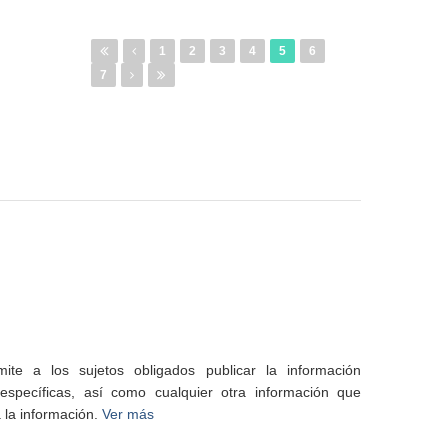
1
2
3
4
5
6
7
te a los sujetos obligados publicar la información
specíficas, así como cualquier otra información que
 la información.
Ver más