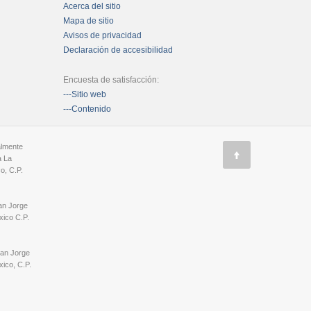
Acerca del sitio
Mapa de sitio
Avisos de privacidad
Declaración de accesibilidad
Encuesta de satisfacción:
---Sitio web
---Contenido
almente
a La
o, C.P.
an Jorge
ico C.P.
San Jorge
ico, C.P.