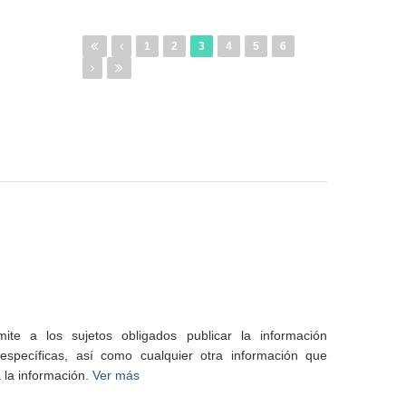
1
2
3
4
5
6
te a los sujetos obligados publicar la información
specíficas, así como cualquier otra información que
 la información.
Ver más