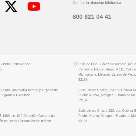
Centro de atención telefónica
800 821 04 41
6 1980. Edificio sede
Calle de Pino Suárez sin número, actu
io
Carretera Toluca-Ixtapan # 111, Coloni
Michoacana; Metepec Estado de Méxic
52166
8 8490 Contraloría Interna y Órgano de
Calle Lienzo Charro 223 sur, Colonia S
 Vigilancia Directorio
Pueblo Nuevo, Metepec, Estado de Méx
52154
Calle Lienzo Charro 323, sur, Colonia 
6 1980 ext. 610 Dirección General de
Pueblo Nuevo, Metepec, Estado de Méx
ón de Datos Personales del Infoem
52154.