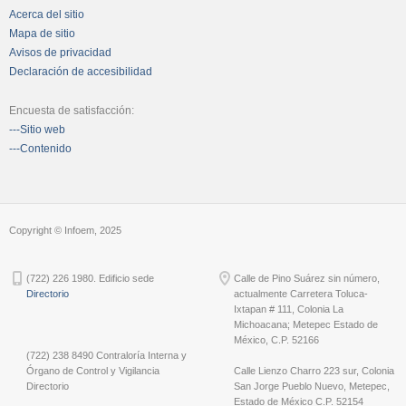
Acerca del sitio
Mapa de sitio
Avisos de privacidad
Declaración de accesibilidad
Encuesta de satisfacción:
---Sitio web
---Contenido
Copyright © Infoem, 2025
(722) 226 1980. Edificio sede
Calle de Pino Suárez sin número,
Directorio
actualmente Carretera Toluca-
Ixtapan # 111, Colonia La
Michoacana; Metepec Estado de
México, C.P. 52166
(722) 238 8490 Contraloría Interna y
Órgano de Control y Vigilancia
Calle Lienzo Charro 223 sur, Colonia
Directorio
San Jorge Pueblo Nuevo, Metepec,
Estado de México C.P. 52154