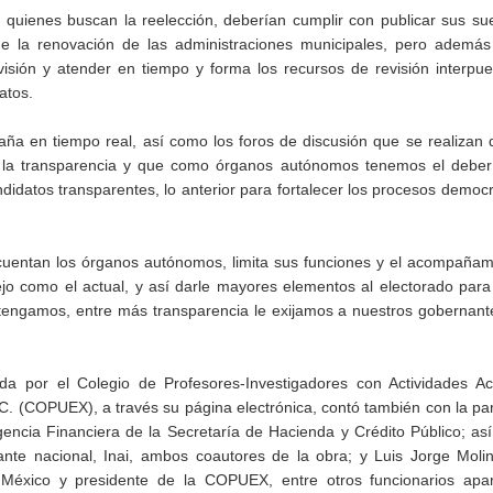
 quienes buscan la reelección, deberían cumplir con publicar sus su
 de la renovación de las administraciones municipales, pero además
visión y atender en tiempo y forma los recursos de revisión interpu
atos.
ña en tiempo real, así como los foros de discusión que se realizan 
e la transparencia y que como órganos autónomos tenemos el deber 
idatos transparentes, lo anterior para fortalecer los procesos democr
cuentan los órganos autónomos, limita sus funciones y el acompañam
jo como el actual, y así darle mayores elementos al electorado par
 tengamos, entre más transparencia le exijamos a nuestros gobernan
ada por el Colegio de Profesores-Investigadores con Actividades A
. (COPUEX), a través su página electrónica, contó también con la par
ligencia Financiera de la Secretaría de Hacienda y Crédito Público; a
te nacional, Inai, ambos coautores de la obra; y Luis Jorge Molin
México y presidente de la COPUEX, entre otros funcionarios apart