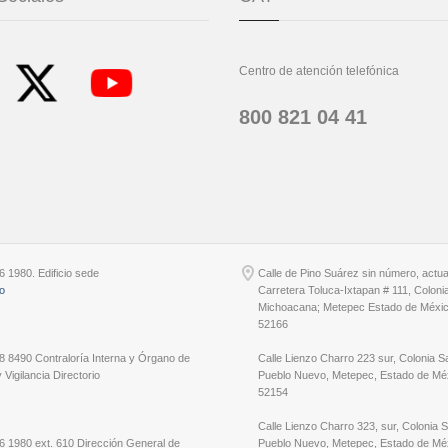
Centro de atención telefónica
800 821 04 41
6 1980. Edificio sede
Calle de Pino Suárez sin número, actu
io
Carretera Toluca-Ixtapan # 111, Coloni
Michoacana; Metepec Estado de Méxic
52166
8 8490 Contraloría Interna y Órgano de
Calle Lienzo Charro 223 sur, Colonia S
 Vigilancia Directorio
Pueblo Nuevo, Metepec, Estado de Méx
52154
Calle Lienzo Charro 323, sur, Colonia 
6 1980 ext. 610 Dirección General de
Pueblo Nuevo, Metepec, Estado de Méx