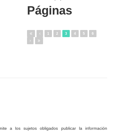
Páginas
1
2
3
4
5
6
te a los sujetos obligados publicar la información