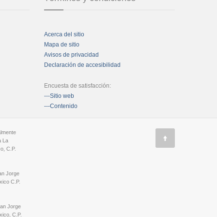
Acerca del sitio
Mapa de sitio
Avisos de privacidad
Declaración de accesibilidad
Encuesta de satisfacción:
---Sitio web
---Contenido
almente
a La
o, C.P.
an Jorge
ico C.P.
San Jorge
ico, C.P.