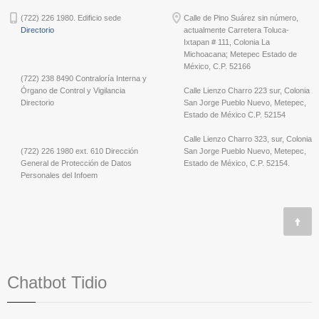
(722) 226 1980. Edificio sede
Calle de Pino Suárez sin número,
Directorio
actualmente Carretera Toluca-
Ixtapan # 111, Colonia La
Michoacana; Metepec Estado de
México, C.P. 52166
(722) 238 8490 Contraloría Interna y
Órgano de Control y Vigilancia
Calle Lienzo Charro 223 sur, Colonia
Directorio
San Jorge Pueblo Nuevo, Metepec,
Estado de México C.P. 52154
Calle Lienzo Charro 323, sur, Colonia
(722) 226 1980 ext. 610 Dirección
San Jorge Pueblo Nuevo, Metepec,
General de Protección de Datos
Estado de México, C.P. 52154.
Personales del Infoem
Chatbot Tidio