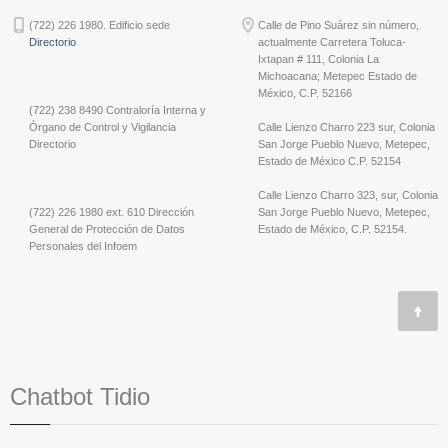
(722) 226 1980. Edificio sede
Calle de Pino Suárez sin número,
Directorio
actualmente Carretera Toluca-
Ixtapan # 111, Colonia La
Michoacana; Metepec Estado de
México, C.P. 52166
(722) 238 8490 Contraloría Interna y
Órgano de Control y Vigilancia
Calle Lienzo Charro 223 sur, Colonia
Directorio
San Jorge Pueblo Nuevo, Metepec,
Estado de México C.P. 52154
Calle Lienzo Charro 323, sur, Colonia
(722) 226 1980 ext. 610 Dirección
San Jorge Pueblo Nuevo, Metepec,
General de Protección de Datos
Estado de México, C.P. 52154.
Personales del Infoem
Chatbot Tidio