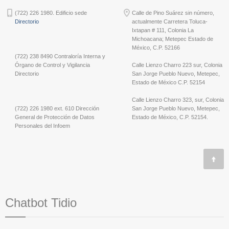
(722) 226 1980. Edificio sede
Calle de Pino Suárez sin número,
Directorio
actualmente Carretera Toluca-
Ixtapan # 111, Colonia La
Michoacana; Metepec Estado de
México, C.P. 52166
(722) 238 8490 Contraloría Interna y
Órgano de Control y Vigilancia
Calle Lienzo Charro 223 sur, Colonia
Directorio
San Jorge Pueblo Nuevo, Metepec,
Estado de México C.P. 52154
Calle Lienzo Charro 323, sur, Colonia
(722) 226 1980 ext. 610 Dirección
San Jorge Pueblo Nuevo, Metepec,
General de Protección de Datos
Estado de México, C.P. 52154.
Personales del Infoem
Chatbot Tidio