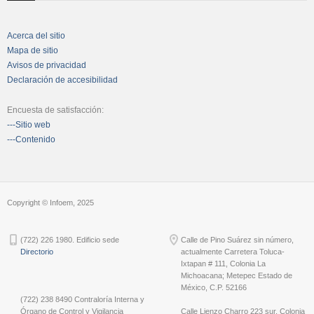
Acerca del sitio
Mapa de sitio
Avisos de privacidad
Declaración de accesibilidad
Encuesta de satisfacción:
---Sitio web
---Contenido
Copyright © Infoem, 2025
(722) 226 1980. Edificio sede
Calle de Pino Suárez sin número,
Directorio
actualmente Carretera Toluca-
Ixtapan # 111, Colonia La
Michoacana; Metepec Estado de
México, C.P. 52166
(722) 238 8490 Contraloría Interna y
Órgano de Control y Vigilancia
Calle Lienzo Charro 223 sur, Colonia