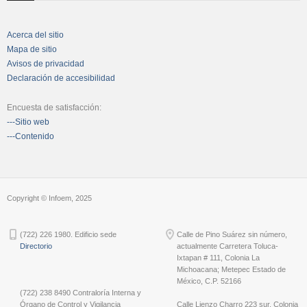
Acerca del sitio
Mapa de sitio
Avisos de privacidad
Declaración de accesibilidad
Encuesta de satisfacción:
---Sitio web
---Contenido
Copyright © Infoem, 2025
(722) 226 1980. Edificio sede
Calle de Pino Suárez sin número,
Directorio
actualmente Carretera Toluca-
Ixtapan # 111, Colonia La
Michoacana; Metepec Estado de
México, C.P. 52166
(722) 238 8490 Contraloría Interna y
Órgano de Control y Vigilancia
Calle Lienzo Charro 223 sur, Colonia