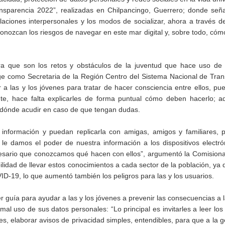
nsparencia 2022”, realizadas en Chilpancingo, Guerrero; donde seña
laciones interpersonales y los modos de socializar, ahora a través d
s conozcan los riesgos de navegar en este mar digital y, sobre todo, cóm
ra que son los retos y obstáculos de la juventud que hace uso de 
nge como Secretaria de la Región Centro del Sistema Nacional de Tra
r a las y los jóvenes para tratar de hacer consciencia entre ellos, p
te, hace falta explicarles de forma puntual cómo deben hacerlo; 
 dónde acudir en caso de que tengan dudas.
 información y puedan replicarla con amigas, amigos y familiares, 
e damos el poder de nuestra información a los dispositivos electró
sario que conozcamos qué hacen con ellos”, argumentó la Comisiona
idad de llevar estos conocimientos a cada sector de la población, ya 
ID-19, lo que aumentó también los peligros para las y los usuarios.
 guía para ayudar a las y los jóvenes a prevenir las consecuencias a 
 uso de sus datos personales: “Lo principal es invitarles a leer los
, elaborar avisos de privacidad simples, entendibles, para que a la g