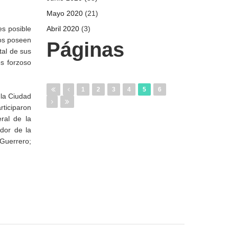
Mayo 2020
(21)
s posible
Abril 2020
(3)
ños poseen
Páginas
tal de sus
s forzoso
1
2
3
4
5
6
 la Ciudad
rticiparon
ral de la
dor de la
 Guerrero;