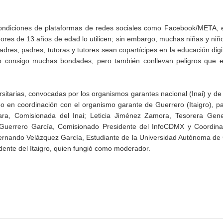
condiciones de plataformas de redes sociales como Facebook/META, e
nores de 13 años de edad lo utilicen; sin embargo, muchas niñas y ni
res, padres, tutoras y tutores sean copartícipes en la educación digi
ído consigo muchas bondades, pero también conllevan peligros que e
itarias, convocadas por los organismos garantes nacional (Inai) y de
o en coordinación con el organismo garante de Guerrero (Itaigro), pa
ra, Comisionada del Inai; Leticia Jiménez Zamora, Tesorera Gene
 Guerrero García, Comisionado Presidente del InfoCDMX y Coordina
ernando Velázquez García, Estudiante de la Universidad Autónoma de
dente del Itaigro, quien fungió como moderador.