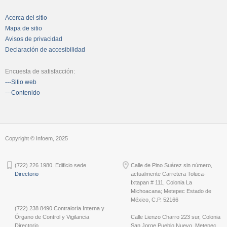
Acerca del sitio
Mapa de sitio
Avisos de privacidad
Declaración de accesibilidad
Encuesta de satisfacción:
---Sitio web
---Contenido
Copyright © Infoem, 2025
(722) 226 1980. Edificio sede
Calle de Pino Suárez sin número,
Directorio
actualmente Carretera Toluca-
Ixtapan # 111, Colonia La
Michoacana; Metepec Estado de
México, C.P. 52166
(722) 238 8490 Contraloría Interna y
Órgano de Control y Vigilancia
Calle Lienzo Charro 223 sur, Colonia
Directorio
San Jorge Pueblo Nuevo, Metepec,