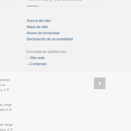
Acerca del sitio
Mapa de sitio
Avisos de privacidad
Declaración de accesibilidad
Encuesta de satisfacción:
---Sitio web
---Contenido
almente
a La
o, C.P.
an Jorge
ico C.P.
San Jorge
ico, C.P.