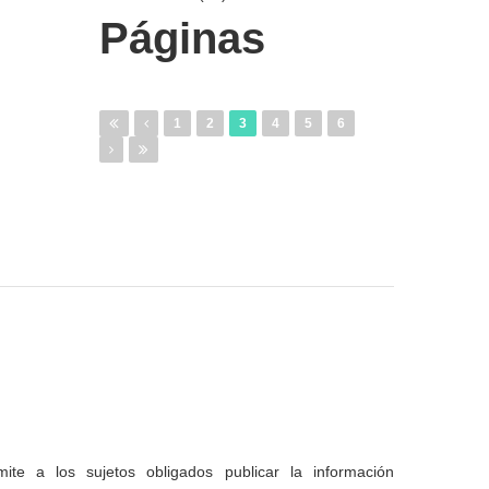
Páginas
1
2
3
4
5
6
te a los sujetos obligados publicar la información