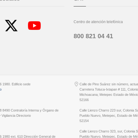
Centro de atención telefónica
800 821 04 41
6 1980. Edificio sede
Calle de Pino Suárez sin número, actu
io
Carretera Toluca-Ixtapan # 111, Coloni
Michoacana; Metepec Estado de Méxic
52166
8 8490 Contraloría Interna y Órgano de
Calle Lienzo Charro 223 sur, Colonia S
 Vigilancia Directorio
Pueblo Nuevo, Metepec, Estado de Méx
52154
Calle Lienzo Charro 323, sur, Colonia 
6 1980 ext. 610 Dirección General de
Pueblo Nuevo, Metepec, Estado de Méx