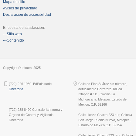
Mapa de sitio
Avisos de privacidad
Declaración de accesibilidad
Encuesta de satisfacción:
---Sitio web
---Contenido
Copyright © Infoem, 2025
(722) 226 1980. Edificio sede
Calle de Pino Suárez sin número,
Directorio
actualmente Carretera Toluca-
Ixtapan # 111, Colonia La
Michoacana; Metepec Estado de
México, C.P. 52166
(722) 238 8490 Contraloría Interna y
Órgano de Control y Vigilancia
Calle Lienzo Charro 223 sur, Colonia
Directorio
San Jorge Pueblo Nuevo, Metepec,
Estado de México C.P. 52154
Calle Lienzo Charro 323, sur, Colonia