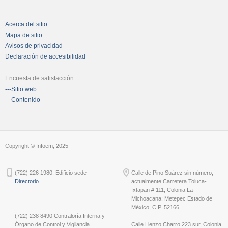
Acerca del sitio
Mapa de sitio
Avisos de privacidad
Declaración de accesibilidad
Encuesta de satisfacción:
---Sitio web
---Contenido
Copyright © Infoem, 2025
(722) 226 1980. Edificio sede
Calle de Pino Suárez sin número,
Directorio
actualmente Carretera Toluca-
Ixtapan # 111, Colonia La
Michoacana; Metepec Estado de
México, C.P. 52166
(722) 238 8490 Contraloría Interna y
Órgano de Control y Vigilancia
Calle Lienzo Charro 223 sur, Colonia