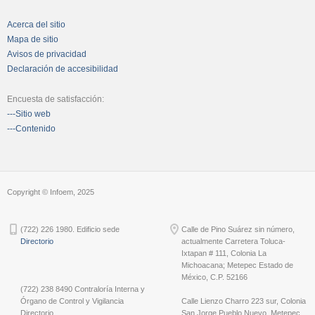
Acerca del sitio
Mapa de sitio
Avisos de privacidad
Declaración de accesibilidad
Encuesta de satisfacción:
---Sitio web
---Contenido
Copyright © Infoem, 2025
(722) 226 1980. Edificio sede
Calle de Pino Suárez sin número,
Directorio
actualmente Carretera Toluca-
Ixtapan # 111, Colonia La
Michoacana; Metepec Estado de
México, C.P. 52166
(722) 238 8490 Contraloría Interna y
Órgano de Control y Vigilancia
Calle Lienzo Charro 223 sur, Colonia
Directorio
San Jorge Pueblo Nuevo, Metepec,