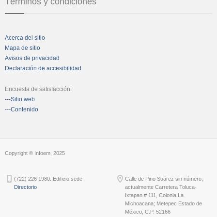
Términos y condiciones
Acerca del sitio
Mapa de sitio
Avisos de privacidad
Declaración de accesibilidad
Encuesta de satisfacción:
---Sitio web
---Contenido
Copyright © Infoem, 2025
(722) 226 1980. Edificio sede
Calle de Pino Suárez sin número,
Directorio
actualmente Carretera Toluca-
Ixtapan # 111, Colonia La
Michoacana; Metepec Estado de
México, C.P. 52166