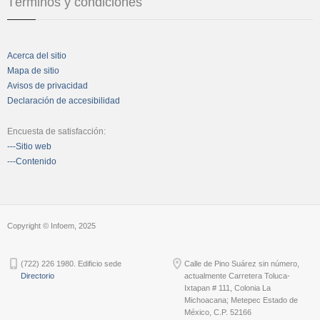
Términos y condiciones
Acerca del sitio
Mapa de sitio
Avisos de privacidad
Declaración de accesibilidad
Encuesta de satisfacción:
---Sitio web
---Contenido
Copyright © Infoem, 2025
(722) 226 1980. Edificio sede
Calle de Pino Suárez sin número,
Directorio
actualmente Carretera Toluca-
Ixtapan # 111, Colonia La
Michoacana; Metepec Estado de
México, C.P. 52166