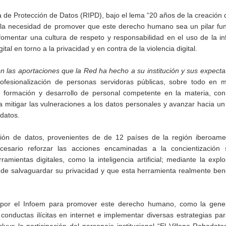
 de Protección de Datos (RIPD), bajo el lema “20 años de la creación 
ó la necesidad de promover que este derecho humano sea un pilar fu
fomentar una cultura de respeto y responsabilidad en el uso de la i
al en torno a la privacidad y en contra de la violencia digital.
n las aportaciones que la Red ha hecho a su institución y sus expecta
rofesionalización de personas servidoras públicas, sobre todo en m
de formación y desarrollo de personal competente en la materia, co
a mitigar las vulneraciones a los datos personales y avanzar hacia u
datos.
ión de datos, provenientes de de 12 países de la región iberoamer
sario reforzar las acciones encaminadas a la concientización 
ientas digitales, como la inteligencia artificial; mediante la expl
 de salvaguardar su privacidad y que esta herramienta realmente bene
s por el Infoem para promover este derecho humano, como la gene
conductas ilícitas en internet e implementar diversas estrategias par