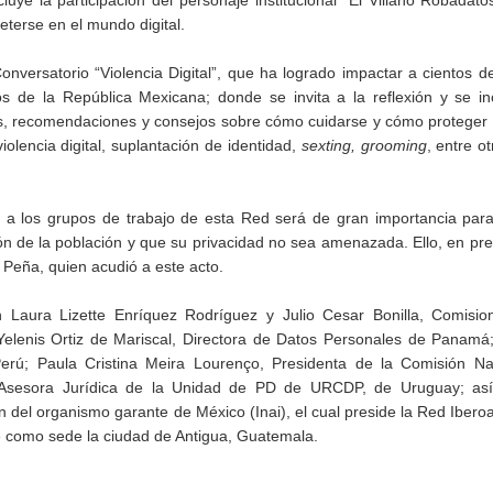
ye la participación del personaje institucional “El Villano Robadatos
terse en el mundo digital.
onversatorio “Violencia Digital”, que ha logrado impactar a cientos d
 de la República Mexicana; donde se invita a la reflexión y se inc
nes, recomendaciones y consejos sobre cómo cuidarse y cómo proteger
iolencia digital, suplantación de identidad,
sexting, grooming
, entre o
 a los grupos de trabajo de esta Red será de gran importancia para
ón de la población y que su privacidad no sea amenazada. Ello, en pr
Peña, quien acudió a este acto.
n Laura Lizette Enríquez Rodríguez y Julio Cesar Bonilla, Comisio
elenis Ortiz de Mariscal, Directora de Datos Personales de Panamá
erú; Paula Cristina Meira Lourenço, Presidenta de la Comisión Na
. Asesora Jurídica de la Unidad de PD de URCDP, de Uruguay; as
del organismo garante de México (Inai), el cual preside la Red Iber
ne como sede la ciudad de Antigua, Guatemala.