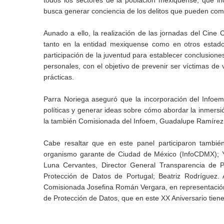
todos los sectores de la población mexiquense, que inclu
busca generar conciencia de los delitos que pueden come
Aunado a ello, la realización de las jornadas del Cine C
tanto en la entidad mexiquense como en otros estados
participación de la juventud para establecer conclusio
personales, con el objetivo de prevenir ser víctimas de v
prácticas.
Parra Noriega aseguró que la incorporación del Infoem
políticas y generar ideas sobre cómo abordar la inmersi
la también Comisionada del Infoem, Guadalupe Ramírez 
Cabe resaltar que en este panel participaron tambié
organismo garante de Ciudad de México (InfoCDMX); Y
Luna Cervantes, Director General Transparencia de P
Protección de Datos de Portugal; Beatriz Rodríguez
Comisionada Josefina Román Vergara, en representación 
de Protección de Datos, que en este XX Aniversario tie