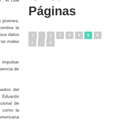
”, el cual
Páginas
e jóvenes,
entiva la
 sus datos
1
2
3
4
5
6
tras malas
7
 impulsar
esencia de
nados del
; Eduardo
cional de
í como la
oamericana