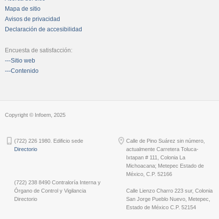
Mapa de sitio
Avisos de privacidad
Declaración de accesibilidad
Encuesta de satisfacción:
---Sitio web
---Contenido
Copyright © Infoem, 2025
(722) 226 1980. Edificio sede
Calle de Pino Suárez sin número,
Directorio
actualmente Carretera Toluca-
Ixtapan # 111, Colonia La
Michoacana; Metepec Estado de
México, C.P. 52166
(722) 238 8490 Contraloría Interna y
Órgano de Control y Vigilancia
Calle Lienzo Charro 223 sur, Colonia
Directorio
San Jorge Pueblo Nuevo, Metepec,
Estado de México C.P. 52154