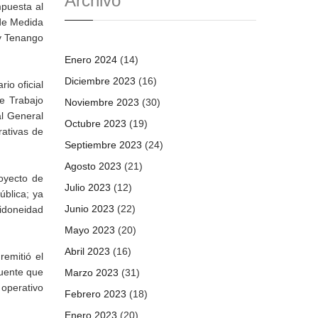
Archivo
mpuesta al
 de Medida
 y Tenango
Enero 2024
(14)
Diciembre 2023
(16)
io oficial
e Trabajo
Noviembre 2023
(30)
al General
Octubre 2023
(19)
rativas de
Septiembre 2023
(24)
Agosto 2023
(21)
royecto de
Julio 2023
(12)
ública; ya
Junio 2023
(22)
 idoneidad
Mayo 2023
(20)
Abril 2023
(16)
remitió el
ruente que
Marzo 2023
(31)
 operativo
Febrero 2023
(18)
Enero 2023
(20)