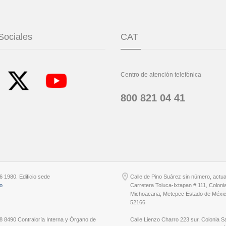
Sociales
CAT
Centro de atención telefónica
800 821 04 41
6 1980. Edificio sede
Calle de Pino Suárez sin número, actu
io
Carretera Toluca-Ixtapan # 111, Coloni
Michoacana; Metepec Estado de Méxic
52166
8 8490 Contraloría Interna y Órgano de
Calle Lienzo Charro 223 sur, Colonia S