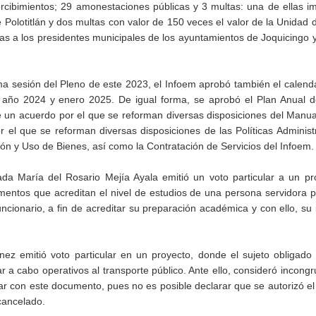
ercibimientos; 29 amonestaciones públicas y 3 multas: una de ellas i
e Polotitlán y dos multas con valor de 150 veces el valor de la Unidad
idas a los presidentes municipales de los ayuntamientos de Joquicingo
a sesión del Pleno de este 2023, el Infoem aprobó también el calendar
l año 2024 y enero 2025. De igual forma, se aprobó el Plan Anual d
e un acuerdo por el que se reforman diversas disposiciones del Manu
 el que se reforman diversas disposiciones de las Políticas Administ
n y Uso de Bienes, así como la Contratación de Servicios del Infoem.
nada María del Rosario Mejía Ayala emitió un voto particular a un p
umentos que acreditan el nivel de estudios de una persona servidora p
 funcionario, a fin de acreditar su preparación académica y con ello, su
ez emitió voto particular en un proyecto, donde el sujeto obligado 
ar a cabo operativos al transporte público. Ante ello, consideró incong
ar con este documento, pues no es posible declarar que se autorizó el
cancelado.