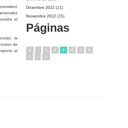
 consideró
Diciembre 2022
(21)
ersonales
Noviembre 2022
(25)
ocedía el
Páginas
ncias, la
proceso de
1
2
3
4
5
6
especto al
7