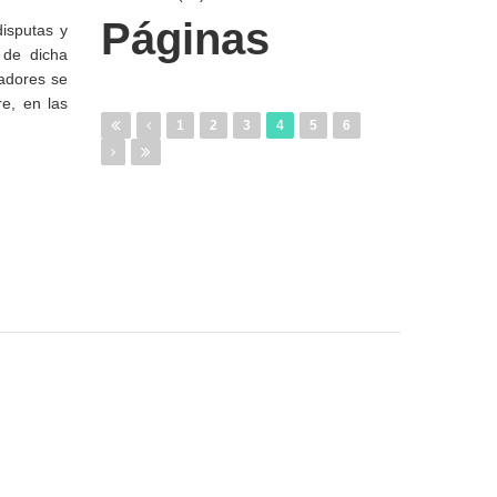
Páginas
isputas y
 de dicha
nadores se
e, en las
1
2
3
4
5
6