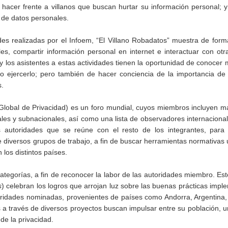
 hacer frente a villanos que buscan hurtar su información personal; 
n de datos personales.
des realizadas por el Infoem, “El Villano Robadatos” muestra de form
es, compartir información personal en internet e interactuar con otr
s y los asistentes a estas actividades tienen la oportunidad de conocer
 ejercerlo; pero también de hacer conciencia de la importancia de 
s.
Global de Privacidad) es un foro mundial, cuyos miembros incluyen 
ales y subnacionales, así como una lista de observadores internacion
autoridades que se reúne con el resto de los integrantes, para 
de diversos grupos de trabajo, a fin de buscar herramientas normativas 
los distintos países.
tegorías, a fin de reconocer la labor de las autoridades miembro. Est
s
) celebran los logros que arrojan luz sobre las buenas prácticas imp
ridades nominadas, provenientes de países como Andorra, Argentina, 
a través de diversos proyectos buscan impulsar entre su población, u
de la privacidad.