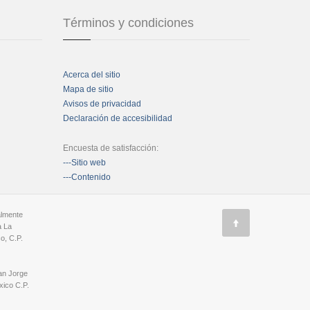
Términos y condiciones
Acerca del sitio
Mapa de sitio
Avisos de privacidad
Declaración de accesibilidad
Encuesta de satisfacción:
---Sitio web
---Contenido
almente
a La
o, C.P.
an Jorge
ico C.P.