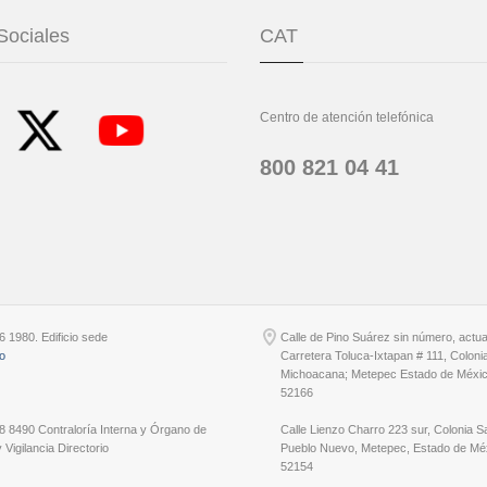
Sociales
CAT
Centro de atención telefónica
800 821 04 41
6 1980. Edificio sede
Calle de Pino Suárez sin número, actu
io
Carretera Toluca-Ixtapan # 111, Coloni
Michoacana; Metepec Estado de Méxic
52166
8 8490 Contraloría Interna y Órgano de
Calle Lienzo Charro 223 sur, Colonia S
 Vigilancia Directorio
Pueblo Nuevo, Metepec, Estado de Méx
52154