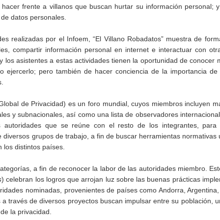
 hacer frente a villanos que buscan hurtar su información personal; 
n de datos personales.
des realizadas por el Infoem, “El Villano Robadatos” muestra de form
es, compartir información personal en internet e interactuar con otr
s y los asistentes a estas actividades tienen la oportunidad de conocer
 ejercerlo; pero también de hacer conciencia de la importancia de 
s.
Global de Privacidad) es un foro mundial, cuyos miembros incluyen 
ales y subnacionales, así como una lista de observadores internacion
autoridades que se reúne con el resto de los integrantes, para 
de diversos grupos de trabajo, a fin de buscar herramientas normativas 
los distintos países.
tegorías, a fin de reconocer la labor de las autoridades miembro. Est
s
) celebran los logros que arrojan luz sobre las buenas prácticas imp
ridades nominadas, provenientes de países como Andorra, Argentina, 
a través de diversos proyectos buscan impulsar entre su población, u
de la privacidad.