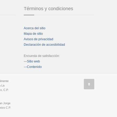
Términos y condiciones
Acerca del sitio
Mapa de sitio
Avisos de privacidad
Declaración de accesibilidad
Encuesta de satisfacción:
---Sitio web
---Contenido
almente
a La
o, C.P.
an Jorge
ico C.P.