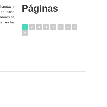
Páginas
isputas y
 de dicha
nadores se
e, en las
1
2
3
4
5
6
7