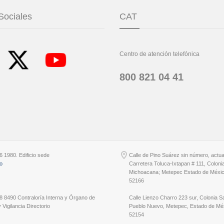
Sociales
CAT
Centro de atención telefónica
800 821 04 41
6 1980. Edificio sede
Calle de Pino Suárez sin número, actu
io
Carretera Toluca-Ixtapan # 111, Coloni
Michoacana; Metepec Estado de Méxic
52166
8 8490 Contraloría Interna y Órgano de
Calle Lienzo Charro 223 sur, Colonia S
 Vigilancia Directorio
Pueblo Nuevo, Metepec, Estado de Méx
52154