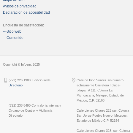
Avisos de privacidad
Declaración de accesibilidad
Encuesta de satisfacción:
---Sitio web
---Contenido
Copyright © Infoem, 2025
(722) 226 1980. Edificio sede
Calle de Pino Suárez sin número,
Directorio
actualmente Carretera Toluca-
Ixtapan # 111, Colonia La
Michoacana; Metepec Estado de
México, C.P. 52166
(722) 238 8490 Contraloría Interna y
Órgano de Control y Vigilancia
Calle Lienzo Charro 223 sur, Colonia
Directorio
San Jorge Pueblo Nuevo, Metepec,
Estado de México C.P. 52154
Calle Lienzo Charro 323, sur, Colonia