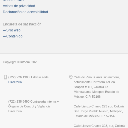
Avisos de privacidad
Declaración de accesibilidad
Encuesta de satisfacción:
---Sitio web
---Contenido
Copyright © Infoem, 2025
(722) 226 1980. Edificio sede
Calle de Pino Suárez sin número,
Directorio
actualmente Carretera Toluca-
Ixtapan # 111, Colonia La
Michoacana; Metepec Estado de
México, C.P. 52166
(722) 238 8490 Contraloría Interna y
Órgano de Control y Vigilancia
Calle Lienzo Charro 223 sur, Colonia
Directorio
San Jorge Pueblo Nuevo, Metepec,
Estado de México C.P. 52154
Calle Lienzo Charro 323, sur, Colonia