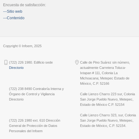
Encuesta de satisfacción:
---Sitio web
---Contenido
Copyright © Infoem, 2025
(722) 226 1980. Edificio sede
Calle de Pino Suárez sin número,
Directorio
actualmente Carretera Toluca-
Ixtapan # 111, Colonia La
Michoacana; Metepec Estado de
México, C.P. 52166
(722) 238 8490 Contraloría Interna y
Órgano de Control y Vigilancia
Calle Lienzo Charro 223 sur, Colonia
Directorio
San Jorge Pueblo Nuevo, Metepec,
Estado de México C.P. 52154
Calle Lienzo Charro 323, sur, Colonia
(722) 226 1980 ext. 610 Dirección
San Jorge Pueblo Nuevo, Metepec,
General de Protección de Datos
Estado de México, C.P. 52154.
Personales del Infoem