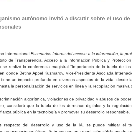
rganismo autónomo invitó a discutir sobre el uso de
ersonales
eso Internacional
Escenarios futuros del acceso a la información, la pro
ituto de Transparencia, Acceso a la Información Pública y Protecció
se realizó la conferencia magistral “Importancia de la tutela de lo
IA)”, en donde Betina Appel Kuzmarov, Vice-Presidenta Asociada Internaci
 tiene un impacto profundo en diversos aspectos de la vida, desde 
hasta la personalización de servicios en línea y la recopilación masiva 
iscriminación algorítmica, violaciones de privacidad y abusos de poder
mo, consideró que la tutela de los derechos digitales y la regulació
fianza pública en la tecnología y promover su desarrollo responsable.
 respecto del desarrollo y uso de la IA, se puede mitigar el t
as preocupaciones éticas. Subrayó que una regulación sólida puede inc