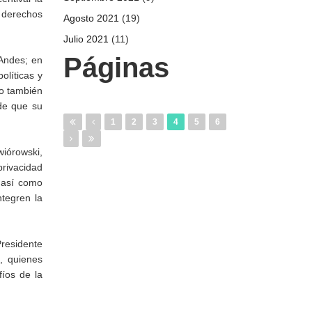
s derechos
Agosto 2021
(19)
Julio 2021
(11)
Páginas
 Andes; en
olíticas y
ro también
 de que su
1
2
3
4
5
6
wiórowski,
privacidad
, así como
tegren la
Presidente
, quienes
fíos de la