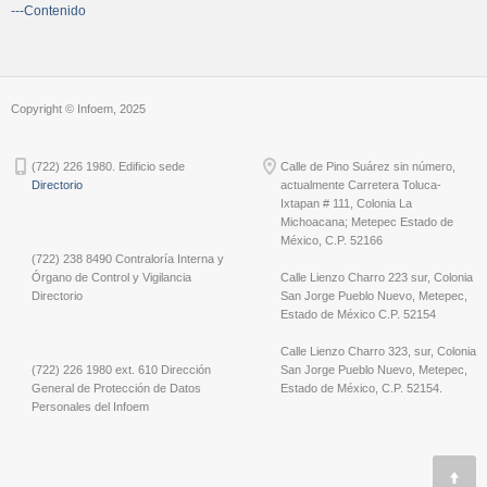
---Contenido
Copyright © Infoem, 2025
(722) 226 1980. Edificio sede
Calle de Pino Suárez sin número,
Directorio
actualmente Carretera Toluca-
Ixtapan # 111, Colonia La
Michoacana; Metepec Estado de
México, C.P. 52166
(722) 238 8490 Contraloría Interna y
Órgano de Control y Vigilancia
Calle Lienzo Charro 223 sur, Colonia
Directorio
San Jorge Pueblo Nuevo, Metepec,
Estado de México C.P. 52154
Calle Lienzo Charro 323, sur, Colonia
(722) 226 1980 ext. 610 Dirección
San Jorge Pueblo Nuevo, Metepec,
General de Protección de Datos
Estado de México, C.P. 52154.
Personales del Infoem