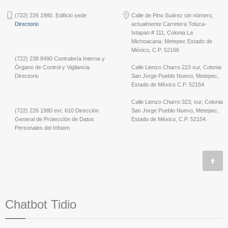
(722) 226 1980. Edificio sede
Calle de Pino Suárez sin número,
Directorio
actualmente Carretera Toluca-
Ixtapan # 111, Colonia La
Michoacana; Metepec Estado de
México, C.P. 52166
(722) 238 8490 Contraloría Interna y
Órgano de Control y Vigilancia
Calle Lienzo Charro 223 sur, Colonia
Directorio
San Jorge Pueblo Nuevo, Metepec,
Estado de México C.P. 52154
Calle Lienzo Charro 323, sur, Colonia
(722) 226 1980 ext. 610 Dirección
San Jorge Pueblo Nuevo, Metepec,
General de Protección de Datos
Estado de México, C.P. 52154.
Personales del Infoem
Chatbot Tidio